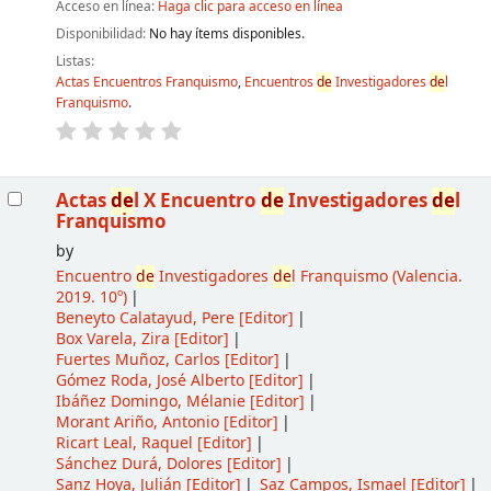
Acceso en línea:
Haga clic para acceso en línea
Disponibilidad:
No hay ítems disponibles.
Listas:
Actas Encuentros Franquismo
,
Encuentros
de
Investigadores
de
l
Franquismo
.
Actas
de
l X Encuentro
de
Investigadores
de
l
Franquismo
by
Encuentro
de
Investigadores
de
l Franquismo
(Valencia.
2019. 10º)
Beneyto Calatayud, Pere
[Editor]
Box Varela, Zira
[Editor]
Fuertes Muñoz, Carlos
[Editor]
Gómez Roda, José Alberto
[Editor]
Ibáñez Domingo, Mélanie
[Editor]
Morant Ariño, Antonio
[Editor]
Ricart Leal, Raquel
[Editor]
Sánchez Durá, Dolores
[Editor]
Sanz Hoya, Julián
[Editor]
Saz Campos, Ismael
[Editor]