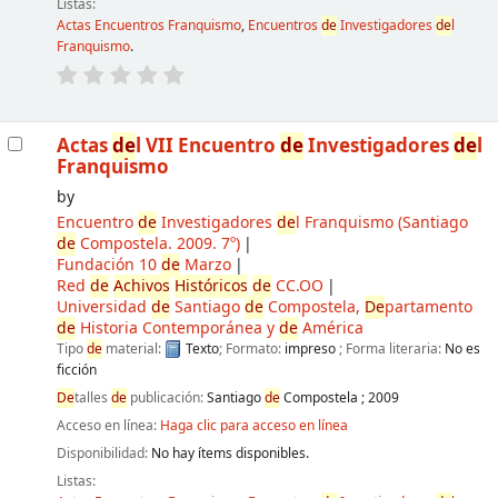
Listas:
Actas Encuentros Franquismo
,
Encuentros
de
Investigadores
de
l
Franquismo
.
Actas
de
l VII Encuentro
de
Investigadores
de
l
Franquismo
by
Encuentro
de
Investigadores
de
l Franquismo
(Santiago
de
Compostela. 2009. 7º)
Fundación 10
de
Marzo
Red
de
Achivos
Históricos
de
CC.OO
Universidad
de
Santiago
de
Compostela,
De
partamento
de
Historia Contemporánea y
de
América
Tipo
de
material:
Texto
; Formato:
impreso
; Forma literaria:
No es
ficción
De
talles
de
publicación:
Santiago
de
Compostela
;
2009
Acceso en línea:
Haga clic para acceso en línea
Disponibilidad:
No hay ítems disponibles.
Listas: