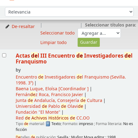
Ordenar
Ordenar por:
Seleccionar títulos para:
De-resaltar
Seleccionar todo
Limpiar todo
Resultados
Actas
de
l III Encuentro
de
Investigadores
de
l
Franquismo
by
Encuentro
de
Investigadores
de
l Franquismo
(Sevilla.
1998. 3º)
Baena Luque, Eloísa
[Coordinador ]
Fernán
de
z Roca, Francisco Javier
Junta
de
Andalucía, Consejería
de
Cultura
Universidad
de
Pablo
de
Olavi
de
Fundación "El Monte"
Red
de
Achivos
Históricos
de
CC.OO
Tipo
de
material:
Texto
; Formato:
impreso
; Forma literaria:
No es
ficción
De
talles
de
publicación:
Sevilla
;
Muñoz Moya editor
;
1998