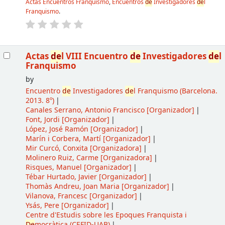
Actas Encuentros Franquismo
,
Encuentros
de
Investigadores
de
l
Franquismo
.
Actas
de
l VIII Encuentro
de
Investigadores
de
l
Franquismo
by
Encuentro
de
Investigadores
de
l Franquismo
(Barcelona.
2013. 8º)
Canales Serrano, Antonio Francisco
[Organizador]
Font, Jordi
[Organizador]
López, José Ramón
[Organizador]
Marín i Corbera, Martí
[Organizador]
Mir Curcó, Conxita
[Organizadora]
Molinero Ruiz, Carme
[Organizadora]
Risques, Manuel
[Organizador]
Tébar Hurtado, Javier
[Organizador]
Thomàs Andreu, Joan Maria
[Organizador]
Vilanova, Francesc
[Organizador]
Ysás, Pere
[Organizador]
Centre d'Estudis sobre les Epoques Franquista i
De
mocràtica (CEFID-UAB)