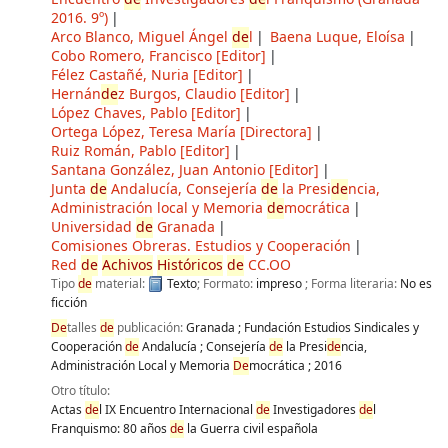
2016. 9º)
Arco Blanco, Miguel Ángel
de
l
Baena Luque, Eloísa
Cobo Romero, Francisco
[Editor]
Félez Castañé, Nuria
[Editor]
Hernán
de
z Burgos, Claudio
[Editor]
López Chaves, Pablo
[Editor]
Ortega López, Teresa María
[Directora]
Ruiz Román, Pablo
[Editor]
Santana González, Juan Antonio
[Editor]
Junta
de
Andalucía, Consejería
de
la Presi
de
ncia,
Administración local y Memoria
de
mocrática
Universidad
de
Granada
Comisiones Obreras. Estudios y Cooperación
Red
de
Achivos
Históricos
de
CC.OO
Tipo
de
material:
Texto
; Formato:
impreso
; Forma literaria:
No es
ficción
De
talles
de
publicación:
Granada
;
Fundación Estudios Sindicales y
Cooperación
de
Andalucía
;
Consejería
de
la Presi
de
ncia,
Administración Local y Memoria
De
mocrática
;
2016
Otro título:
Actas
de
l IX Encuentro Internacional
de
Investigadores
de
l
Franquismo: 80 años
de
la Guerra civil española