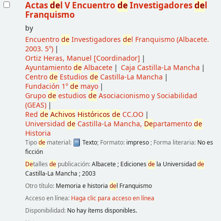
Actas
de
l V Encuentro
de
Investigadores
de
l
Franquismo
by
Encuentro
de
Investigadores
de
l Franquismo
(Albacete.
2003. 5º)
Ortiz Heras, Manuel
[Coordinador]
Ayuntamiento
de
Albacete
Caja Castilla-La Mancha
Centro
de
Estudios
de
Castilla-La Mancha
Fundación 1º
de
mayo
Grupo
de
estudios
de
Asociacionismo y Sociabilidad
(GEAS)
Red
de
Achivos
Históricos
de
CC.OO
Universidad
de
Castilla-La Mancha,
De
partamento
de
Historia
Tipo
de
material:
Texto
; Formato:
impreso
; Forma literaria:
No es
ficción
De
talles
de
publicación:
Albacete
;
Ediciones
de
la Universidad
de
Castilla-La Mancha
;
2003
Otro título:
Memoria e historia
de
l Franquismo
Acceso en línea:
Haga clic para acceso en línea
Disponibilidad:
No hay ítems disponibles.