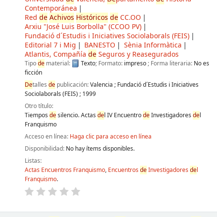
Contemporánea
Red
de
Achivos
Históricos
de
CC.OO
Arxiu "José Luis Borbolla" (CCOO PV)
Fundació d´Estudis i Iniciatives Sociolaborals (FEIS)
Editorial 7 i Mig
BANESTO
Sènia Informàtica
Atlantis, Compañía
de
Seguros y Reasegurados
Tipo
de
material:
Texto
; Formato:
impreso
; Forma literaria:
No es
ficción
De
talles
de
publicación:
Valencia
;
Fundació d´Estudis i Iniciatives
Sociolaborals (FEIS)
;
1999
Otro título:
Tiempos
de
silencio. Actas
de
l IV Encuentro
de
Investigadores
de
l
Franquismo
Acceso en línea:
Haga clic para acceso en línea
Disponibilidad:
No hay ítems disponibles.
Listas:
Actas Encuentros Franquismo
,
Encuentros
de
Investigadores
de
l
Franquismo
.