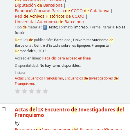
Diputación
de
Barcelona
Fundació Cipriano García
de
CCOO
de
Catalunya
Red
de
Achivos
Históricos
de
CC.OO
Universitat Autònoma
de
Barcelona
Tipo
de
material:
Texto
; Formato:
impreso
; Forma literaria:
No es
ficción
De
talles
de
publicación:
Barcelona
;
Universitat Autònoma
de
Barcelona
;
Centre d'Estudis sobre les Epoques Franquista i
De
mocràtica
;
2013
Acceso en línea:
Haga clic para acceso en línea
Disponibilidad:
No hay ítems disponibles.
Listas:
Actas Encuentros Franquismo
,
Encuentros
de
Investigadores
de
l
Franquismo
.
Actas
de
l IX Encuentro
de
Investigadores
de
l
Franquismo
by
Encuentro
de
Investigadores
de
l Franquismo
(Granada