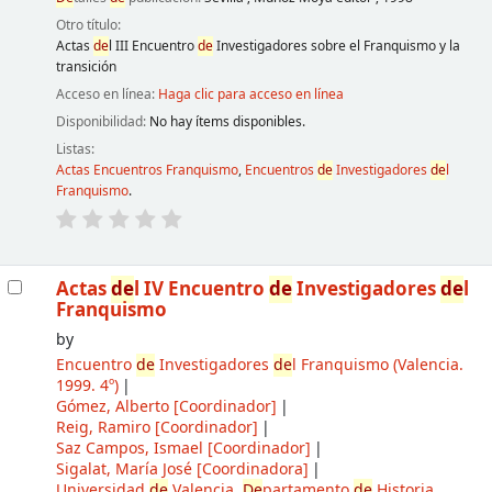
Otro título:
Actas
de
l III Encuentro
de
Investigadores sobre el Franquismo y la
transición
Acceso en línea:
Haga clic para acceso en línea
Disponibilidad:
No hay ítems disponibles.
Listas:
Actas Encuentros Franquismo
,
Encuentros
de
Investigadores
de
l
Franquismo
.
Actas
de
l IV Encuentro
de
Investigadores
de
l
Franquismo
by
Encuentro
de
Investigadores
de
l Franquismo
(Valencia.
1999. 4º)
Gómez, Alberto
[Coordinador]
Reig, Ramiro
[Coordinador]
Saz Campos, Ismael
[Coordinador]
Sigalat, María José
[Coordinadora]
Universidad
de
Valencia,
De
partamento
de
Historia