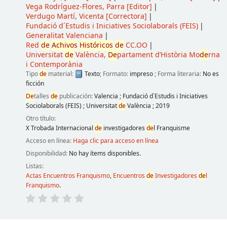
Vega Rodríguez-Flores, Parra
[Editor]
Verdugo Martí, Vicenta
[Correctora]
Fundació d´Estudis i Iniciatives Sociolaborals (FEIS)
Generalitat Valenciana
Red
de
Achivos
Históricos
de
CC.OO
Universitat
de
València,
De
partament d’Història Mo
de
rna
i Contemporània
Tipo
de
material:
Texto
; Formato:
impreso
; Forma literaria:
No es
ficción
De
talles
de
publicación:
Valencia
;
Fundació d´Estudis i Iniciatives
Sociolaborals (FEIS)
;
Universitat
de
València
;
2019
Otro título:
X Trobada Internacional
de
investigadores
de
l Franquisme
Acceso en línea:
Haga clic para acceso en línea
Disponibilidad:
No hay ítems disponibles.
Listas:
Actas Encuentros Franquismo
,
Encuentros
de
Investigadores
de
l
Franquismo
.