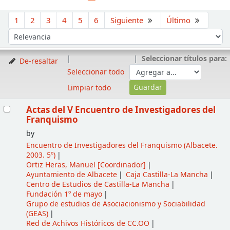
Ordenar
1
2
3
4
5
6
Siguiente
Último
Ordenar por:
Seleccionar títulos para:
De-resaltar
Seleccionar todo
Limpiar todo
Resultados
Actas del V Encuentro de Investigadores del
Franquismo
by
Encuentro de Investigadores del Franquismo
(Albacete.
2003. 5º)
Ortiz Heras, Manuel
[Coordinador]
Ayuntamiento de Albacete
Caja Castilla-La Mancha
Centro de Estudios de Castilla-La Mancha
Fundación 1º de mayo
Grupo de estudios de Asociacionismo y Sociabilidad
(GEAS)
Red de Achivos Históricos de CC.OO