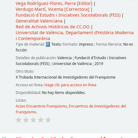
Vega Rodríguez-Flores, Parra
[Editor]
Verdugo Martí, Vicenta
[Correctora]
Fundació d´Estudis i Iniciatives Sociolaborals (FEIS)
Generalitat Valenciana
Red de Achivos Históricos de CC.OO
Universitat de València, Departament d’Història Moderna
i Contemporània
Tipo de material:
Texto
; Formato:
impreso
; Forma literaria:
No es
ficción
Detalles de publicación:
Valencia
;
Fundació d´Estudis i Iniciatives
Sociolaborals (FEIS)
;
Universitat de València
;
2019
Otro título:
X Trobada Internacional de investigadores del Franquisme
Acceso en línea:
Haga clic para acceso en línea
Disponibilidad:
No hay ítems disponibles.
Listas:
Actas Encuentros Franquismo
,
Encuentros de Investigadores del
Franquismo
.