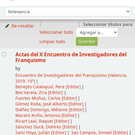
Ordenar
Ordenar por:
Seleccionar títulos para:
De-resaltar
Seleccionar todo
Limpiar todo
Resultados
Actas del X Encuentro de Investigadores del
Franquismo
by
Encuentro de Investigadores del Franquismo
(Valencia.
2019. 10º)
Beneyto Calatayud, Pere
[Editor]
Box Varela, Zira
[Editor]
Fuertes Muñoz, Carlos
[Editor]
Gómez Roda, José Alberto
[Editor]
Ibáñez Domingo, Mélanie
[Editor]
Morant Ariño, Antonio
[Editor]
Ricart Leal, Raquel
[Editor]
Sánchez Durá, Dolores
[Editor]
Sanz Hoya, Julián
[Editor]
Saz Campos, Ismael
[Editor]