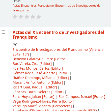
Listas:
Actas Encuentros Franquismo
,
Encuentros de Investigadores del
Franquismo
.
Actas del X Encuentro de Investigadores del
Franquismo
by
Encuentro de Investigadores del Franquismo
(Valencia.
2019. 10º)
Beneyto Calatayud, Pere
[Editor]
Box Varela, Zira
[Editor]
Fuertes Muñoz, Carlos
[Editor]
Gómez Roda, José Alberto
[Editor]
Ibáñez Domingo, Mélanie
[Editor]
Morant Ariño, Antonio
[Editor]
Ricart Leal, Raquel
[Editor]
Sánchez Durá, Dolores
[Editor]
Sanz Hoya, Julián
[Editor]
Saz Campos, Ismael
[Editor]
Vega Rodríguez-Flores, Parra
[Editor]
Verdugo Martí, Vicenta
[Correctora]
Fundació d´Estudis i Iniciatives Sociolaborals (FEIS)