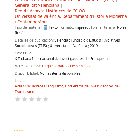
Generalitat Valenciana
Red de Achivos Históricos de CC.OO
Universitat de València, Departament d’Història Moderna
i Contemporània
Tipo de material:
Texto
; Formato:
impreso
; Forma literaria:
No es
ficción
Detalles de publicación:
Valencia
;
Fundació d´Estudis i Iniciatives
Sociolaborals (FEIS)
;
Universitat de València
;
2019
Otro título:
X Trobada Internacional de investigadores del Franquisme
Acceso en línea:
Haga clic para acceso en línea
Disponibilidad:
No hay ítems disponibles.
Listas:
Actas Encuentros Franquismo
,
Encuentros de Investigadores del
Franquismo
.
Páginas