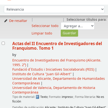
Ordenar
Ordenar por:
Seleccionar títulos para:
De-resaltar
Seleccionar todo
Limpiar todo
Resultados
Actas del II Encuentro de Investigadores del
Franquismo. Tomo 1
by
Encuentro de Investigadores del Franquismo
(Alicante.
1995. 2º)
Fundació d´Estudis i Iniciatives Sociolaborals (FEIS)
Instituto de Cultura "Juan Gil-Albert"
Universidad de Alicante, Departamento de Humanidades
Contemporáneas
Universidad de Valencia, Departamento de Historia
Contemporánea
Tipo de material:
Texto
; Formato:
impreso
; Forma literaria:
No es
ficción
Detalles de publicación:
Alicante
;
Instituto de Cultura "Juan Gil-Albert"