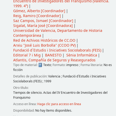
Encuentro de Investigadores del Franquismo
(Valencia.
1999. 4º)
Gómez, Alberto
[Coordinador]
Reig, Ramiro
[Coordinador]
Saz Campos, Ismael
[Coordinador]
Sigalat, María José
[Coordinadora]
Universidad de Valencia, Departamento de Historia
Contemporánea
Red de Achivos Históricos de CC.OO
Arxiu "José Luis Borbolla" (CCOO PV)
Fundació d´Estudis i Iniciatives Sociolaborals (FEIS)
Editorial 7 i Mig
BANESTO
Sènia Informàtica
Atlantis, Compañía de Seguros y Reasegurados
Tipo de material:
Texto
; Formato:
impreso
; Forma literaria:
No es
ficción
Detalles de publicación:
Valencia
;
Fundació d´Estudis i Iniciatives
Sociolaborals (FEIS)
;
1999
Otro título:
Tiempos de silencio. Actas del IV Encuentro de Investigadores del
Franquismo
Acceso en línea:
Haga clic para acceso en línea
Disponibilidad:
No hay ítems disponibles.