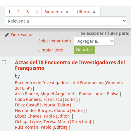
Ordenar
1
2
3
4
Siguiente
Último
Ordenar por:
Seleccionar títulos para:
De-resaltar
Seleccionar todo
Limpiar todo
Resultados
Actas del IX Encuentro de Investigadores del
Franquismo
by
Encuentro de Investigadores del Franquismo
(Granada
2016. 9º)
Arco Blanco, Miguel Ángel del
Baena Luque, Eloísa
Cobo Romero, Francisco
[Editor]
Félez Castañé, Nuria
[Editor]
Hernández Burgos, Claudio
[Editor]
López Chaves, Pablo
[Editor]
Ortega López, Teresa María
[Directora]
Ruiz Román, Pablo
[Editor]