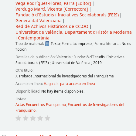
Vega Rodríguez-Flores, Parra
[Editor]
Verdugo Martí, Vicenta
[Correctora]
Fundació d´Estudis i Iniciatives Sociolaborals (FEIS)
Generalitat Valenciana
Red de Achivos Históricos de CC.OO
Universitat de València, Departament d’Història Moderna
i Contemporània
Tipo de material:
Texto
; Formato:
impreso
; Forma literaria:
No es
ficción
Detalles de publicación:
Valencia
;
Fundació d´Estudis i Iniciatives
Sociolaborals (FEIS)
;
Universitat de València
;
2019
Otro título:
X Trobada Internacional de investigadores del Franquisme
Acceso en línea:
Haga clic para acceso en línea
Disponibilidad:
No hay ítems disponibles.
Listas:
Actas Encuentros Franquismo
,
Encuentros de Investigadores del
Franquismo
.