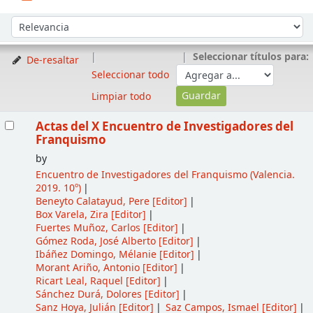
Ordenar
Ordenar por:
Seleccionar títulos para:
De-resaltar
Seleccionar todo
Limpiar todo
Resultados
Actas del X Encuentro de Investigadores del
Franquismo
by
Encuentro de Investigadores del Franquismo
(Valencia.
2019. 10º)
Beneyto Calatayud, Pere
[Editor]
Box Varela, Zira
[Editor]
Fuertes Muñoz, Carlos
[Editor]
Gómez Roda, José Alberto
[Editor]
Ibáñez Domingo, Mélanie
[Editor]
Morant Ariño, Antonio
[Editor]
Ricart Leal, Raquel
[Editor]
Sánchez Durá, Dolores
[Editor]
Sanz Hoya, Julián
[Editor]
Saz Campos, Ismael
[Editor]