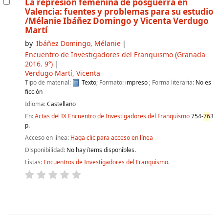
La represión femenina de posguerra en
Valencia: fuentes y problemas para su estudio
/Mélanie Ibáñez Domingo y Vicenta Verdugo
Martí
by
Ibáñez Domingo, Mélanie
Encuentro de Investigadores del Franquismo
(Granada
2016. 9º)
Verdugo Martí, Vicenta
Tipo de material:
Texto
; Formato:
impreso
; Forma literaria:
No es
ficción
Idioma:
Castellano
En:
Actas del IX Encuentro de Investigadores del Franquismo
754-
76
3
p.
Acceso en línea:
Haga clic para acceso en línea
Disponibilidad:
No hay ítems disponibles.
Listas:
Encuentros de Investigadores del Franquismo
.
Páginas