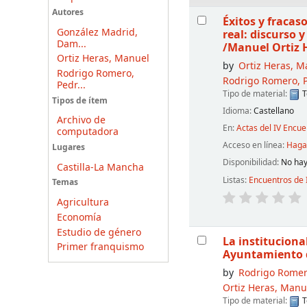
Resultados
Autores
Éxitos y fracas
González Madrid,
real: discurso 
Dam...
/Manuel Ortiz 
Ortiz Heras, Manuel
by
Ortiz Heras, M
Rodrigo Romero,
Rodrigo Romero, 
Pedr...
Tipo de material:
T
Tipos de ítem
Idioma:
Castellano
Archivo de
En:
Actas del IV Encu
computadora
Acceso en línea:
Haga 
Lugares
Disponibilidad:
No hay
Castilla-La Mancha
Listas:
Encuentros de 
Temas
Agricultura
Economía
Estudio de género
La instituciona
Primer franquismo
Ayuntamiento 
by
Rodrigo Romer
Ortiz Heras, Manu
Tipo de material:
T