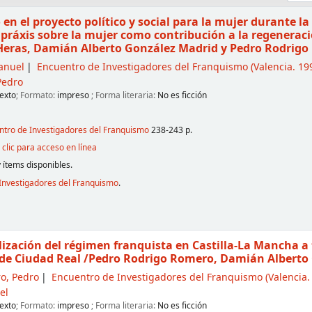
o en el proyecto político y social para la mujer durante 
y práxis sobre la mujer como contribución a la regenera
Heras, Damián Alberto González Madrid y Pedro Rodrig
anuel
Encuentro de Investigadores del Franquismo
(Valencia. 199
Pedro
exto
; Formato:
impreso
; Forma literaria:
No es ficción
entro de Investigadores del Franquismo
238-243 p.
clic para acceso en línea
 ítems disponibles.
Investigadores del Franquismo
.
lización del régimen franquista en Castilla-La Mancha a t
de Ciudad Real
/Pedro Rodrigo Romero, Damián Alberto 
o, Pedro
Encuentro de Investigadores del Franquismo
(Valencia. 
el
exto
; Formato:
impreso
; Forma literaria:
No es ficción