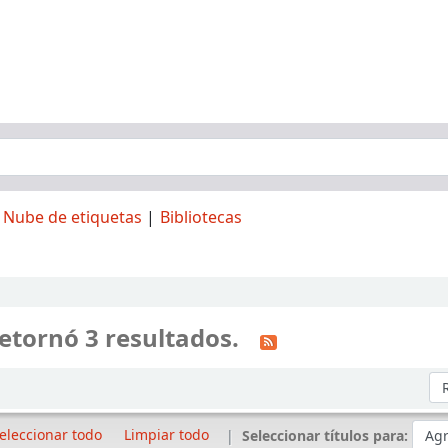
Nube de etiquetas
Bibliotecas
etornó 3 resultados.
Or
eleccionar todo
Limpiar todo
Seleccionar títulos para: