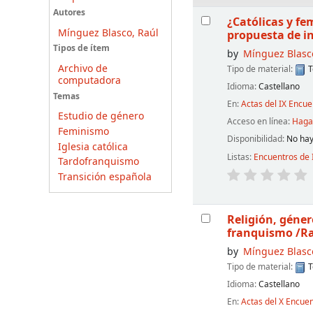
Resultados
Autores
¿Católicas y fe
Mínguez Blasco, Raúl
propuesta de i
Tipos de ítem
by
Mínguez Blasc
Archivo de
Tipo de material:
T
computadora
Idioma:
Castellano
Temas
En:
Actas del IX Encu
Estudio de género
Acceso en línea:
Haga 
Feminismo
Disponibilidad:
No hay
Iglesia católica
Listas:
Encuentros de 
Tardofranquismo
Transición española
Religión, géner
franquismo
/R
by
Mínguez Blasc
Tipo de material:
T
Idioma:
Castellano
En:
Actas del X Encue