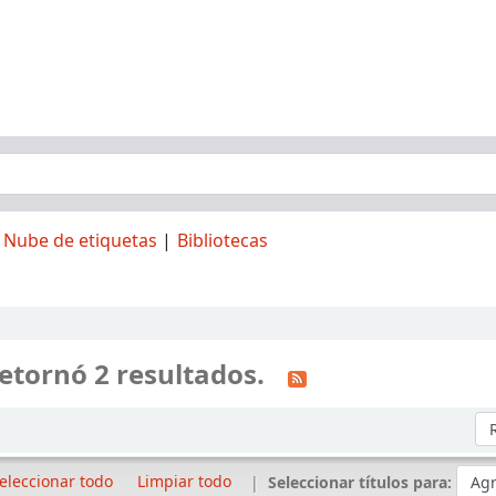
Nube de etiquetas
Bibliotecas
etornó 2 resultados.
Or
eleccionar todo
Limpiar todo
Seleccionar títulos para: