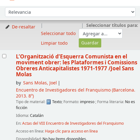
Ordenar
Ordenar por:
Seleccionar títulos para:
De-resaltar
Seleccionar todo
Limpiar todo
Resultados
L’Organització d’Esquerra Comunista en el
moviment obrer: les Plataformes i Comissions
Obreres Anticapitalistes 1971-1977
/Joel Sans
Molas
by
Sans Molas, Joel
Encuentro de Investigadores del Franquismo
(Barcelona.
2013. 8º)
Tipo de material:
Texto
; Formato:
impreso
; Forma literaria:
No es
ficción
Idioma:
Catalán
En:
Actas del VIII Encuentro de Investigadores del Franquismo
Acceso en línea:
Haga clic para acceso en línea
Disponibilidad:
No hay ítems disponibles.