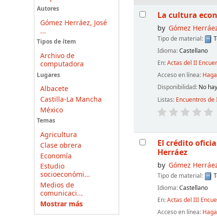
Resultados
Autores
La cultura eco
Gómez Herráez, José
by
Gómez Herráez
...
Tipo de material:
T
Tipos de ítem
Idioma:
Castellano
Archivo de
En:
Actas del II Encue
computadora
Acceso en línea:
Haga 
Lugares
Disponibilidad:
No hay
Albacete
Castilla-La Mancha
Listas:
Encuentros de 
México
Temas
Agricultura
El crédito ofic
Clase obrera
Herráez
Economía
by
Gómez Herráez
Estudio
socioeconómi...
Tipo de material:
T
Medios de
Idioma:
Castellano
comunicaci...
En:
Actas del III Encu
Mostrar más
Acceso en línea:
Haga 