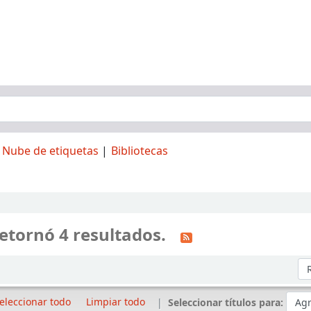
Nube de etiquetas
Bibliotecas
etornó 4 resultados.
Or
eleccionar todo
Limpiar todo
Seleccionar títulos para: