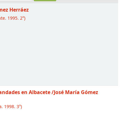
mez Herráez
te. 1995. 2º)
rmandades en Albacete
/José María Gómez
a. 1998. 3º)