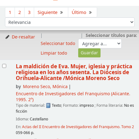
Ordenar
1
2
3
Siguiente
Último
Ordenar por:
Seleccionar títulos para:
De-resaltar
Seleccionar todo
Limpiar todo
Resultados
La maldición de Eva. Mujer, iglesia y práctica
religiosa en los años sesenta. La Diócesis de
Orihuela-Alicante
/Mónica Moreno Seco
by
Moreno Seco, Mónica
Encuentro de Investigadores del Franquismo
(Alicante.
1995. 2º)
Tipo de material:
Texto
; Formato:
impreso
; Forma literaria:
No es
ficción
Idioma:
Castellano
En:
Actas del II Encuentro de Investigadores del Franquismo. Tomo 2
059-066 p.