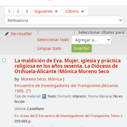
Ordenar
1
2
3
Siguiente
Último
Ordenar por:
Seleccionar títulos para:
De-resaltar
Seleccionar todo
Limpiar todo
Resultados
La maldición de Eva. Mujer, iglesia y práctica
religiosa en los años sesenta. La Diócesis de
Orihuela-Alicante
/Mónica Moreno Seco
by
Moreno Seco, Mónica
Encuentro de Investigadores del Franquismo
(Alicante.
1995. 2º)
Tipo de material:
Texto
; Formato:
impreso
; Forma literaria:
No es
ficción
Idioma:
Castellano
En:
Actas del II Encuentro de Investigadores del Franquismo. Tomo 2
059-066 p.