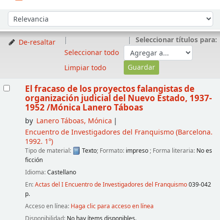
Ordenar
Ordenar por:
Seleccionar títulos para:
De-resaltar
Seleccionar todo
Limpiar todo
Resultados
El fracaso de los proyectos falangistas de
organización judicial del Nuevo Estado, 1937-
1952
/Mónica Lanero Táboas
by
Lanero Táboas, Mónica
Encuentro de Investigadores del Franquismo
(Barcelona.
1992. 1º)
Tipo de material:
Texto
; Formato:
impreso
; Forma literaria:
No es
ficción
Idioma:
Castellano
En:
Actas del I Encuentro de Investigadores del Franquismo
039-042
p.
Acceso en línea:
Haga clic para acceso en línea
Disponibilidad:
No hay ítems disponibles.