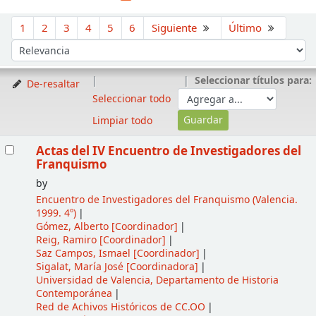
Ordenar
1
2
3
4
5
6
Siguiente
Último
Ordenar por:
Seleccionar títulos para:
De-resaltar
Seleccionar todo
Limpiar todo
Resultados
Actas del IV Encuentro de Investigadores del
Franquismo
by
Encuentro de Investigadores del Franquismo
(Valencia.
1999. 4º)
Gómez, Alberto
[Coordinador]
Reig, Ramiro
[Coordinador]
Saz Campos, Ismael
[Coordinador]
Sigalat, María José
[Coordinadora]
Universidad de Valencia, Departamento de Historia
Contemporánea
Red de Achivos Históricos de CC.OO