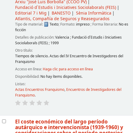
Arxiu "José Luis Borbolla" (CCOO PV)
Fundació d´Estudis i Iniciatives Sociolaborals (FEIS)
Editorial 7 i Mig
BANESTO
Sènia Informàtica
Atlantis, Compañía de Seguros y Reasegurados
Tipo de material:
Texto
; Formato:
impreso
; Forma literaria:
No es
ficción
Detalles de publicación:
Valencia
;
Fundació d´Estudis i Iniciatives
Sociolaborals (FEIS)
;
1999
Otro título:
Tiempos de silencio. Actas del IV Encuentro de Investigadores del
Franquismo
Acceso en línea:
Haga clic para acceso en línea
Disponibilidad:
No hay ítems disponibles.
Listas:
Actas Encuentros Franquismo
,
Encuentros de Investigadores del
Franquismo
.
El coste económico del largo período
autárquico e intervencionista (1939-1960) y