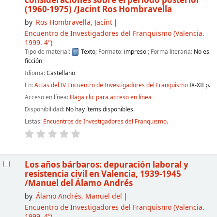
consideraciones sobre el período posterior
(1960-1975)
/Jacint Ros Hombravella
by
Ros Hombravella, Jacint
Encuentro de Investigadores del Franquismo
(Valencia.
1999. 4º)
Tipo de material:
Texto
; Formato:
impreso
; Forma literaria:
No es
ficción
Idioma:
Castellano
En:
Actas del IV Encuentro de Investigadores del Franquismo
IX-XII p.
Acceso en línea:
Haga clic para acceso en línea
Disponibilidad:
No hay ítems disponibles.
Listas:
Encuentros de Investigadores del Franquismo
.
Los años bárbaros: depuración laboral y
resistencia civil en Valencia, 1939-1945
/Manuel del Álamo Andrés
by
Álamo Andrés, Manuel del
Encuentro de Investigadores del Franquismo
(Valencia.
1999. 4º)