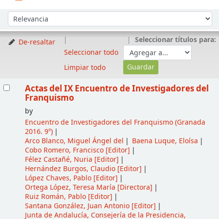
Ordenar
Ordenar por:
Seleccionar títulos para:
De-resaltar
Seleccionar todo
Limpiar todo
Resultados
Actas del IX Encuentro de Investigadores del
Franquismo
by
Encuentro de Investigadores del Franquismo
(Granada
2016. 9º)
Arco Blanco, Miguel Ángel del
Baena Luque, Eloísa
Cobo Romero, Francisco
[Editor]
Félez Castañé, Nuria
[Editor]
Hernández Burgos, Claudio
[Editor]
López Chaves, Pablo
[Editor]
Ortega López, Teresa María
[Directora]
Ruiz Román, Pablo
[Editor]
Santana González, Juan Antonio
[Editor]
Junta de Andalucía, Consejería de la Presidencia,