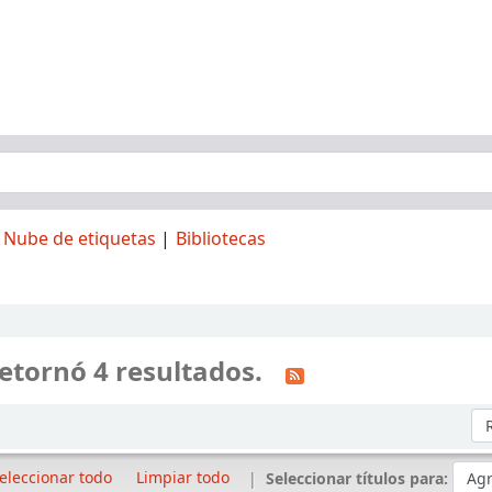
Nube de etiquetas
Bibliotecas
etornó 4 resultados.
Or
eleccionar todo
Limpiar todo
Seleccionar títulos para: