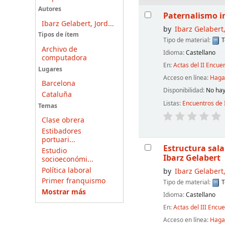
Resultados
Autores
Paternalismo in
Ibarz Gelabert, Jord...
by
Ibarz Gelabert,
Tipos de ítem
Tipo de material:
T
Archivo de
Idioma:
Castellano
computadora
En:
Actas del II Encue
Lugares
Acceso en línea:
Haga 
Barcelona
Disponibilidad:
No hay
Cataluña
Listas:
Encuentros de 
Temas
Clase obrera
Estibadores
portuari...
Estructura sala
Estudio
Ibarz Gelabert
socioeconómi...
Política laboral
by
Ibarz Gelabert,
Primer franquismo
Tipo de material:
T
Mostrar más
Idioma:
Castellano
En:
Actas del III Encu
Acceso en línea:
Haga 