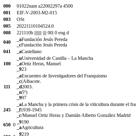
000
01022nam a22002297a 4500
001
EIF-V-2003-M2-015
003
OSt
005
20221110104524.0
008
221110b |||||||| |||| 00| 0 eng d
_a
Fundación Jesús Pereda
040
_c
Fundación Jesús Pereda
041
_a
Castellano
_u
Universidad de Castilla – La Mancha
100
_a
Ortiz Heras, Manuel
_9
23
_a
Encuentro de Investigadores del Franquismo
_c
(Albacete.
111
_d
2003.
_n
5º)
_9
97
_a
La Mancha y la primera crisis de la viticultura durante el f
245
_f
1939-1945
_c
/Manuel Ortiz Heras y Damián Alberto González Madrid
_9
190
650
0
_a
Agricultura
_9
219