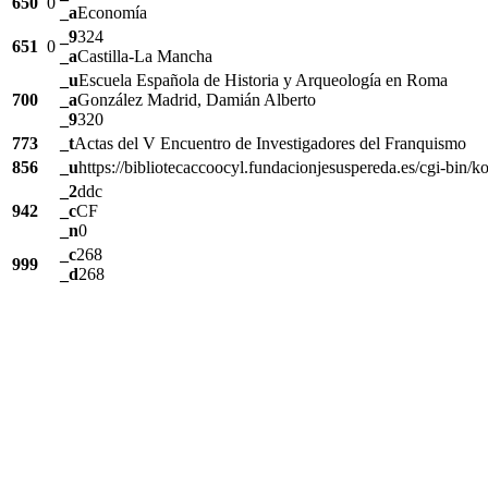
650
0
_a
Economía
_9
324
651
0
_a
Castilla-La Mancha
_u
Escuela Española de Historia y Arqueología en Roma
700
_a
González Madrid, Damián Alberto
_9
320
773
_t
Actas del V Encuentro de Investigadores del Franquismo
856
_u
https://bibliotecaccoocyl.fundacionjesuspereda.es/cgi-bin
_2
ddc
942
_c
CF
_n
0
_c
268
999
_d
268