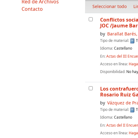
Red de Archivos
Seleccionar todo
Li
Contacto
Conflictos soci
JOC
/Jaume Bar
by
Barallat Barés
Tipo de material:
T
Idioma:
Castellano
En:
Actas del III Encu
Acceso en línea:
Haga 
Disponibilidad:
No hay
Los contrafuero
Rosario Ruiz G
by
Vázquez de Pra
Tipo de material:
T
Idioma:
Castellano
En:
Actas del II Encue
Acceso en línea:
Haga 