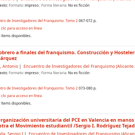
exto
; Formato:
impreso
; Forma literaria:
No es ficción
ntro de Investigadores del Franquismo. Tomo 2
067-072 p.
clic para acceso en línea
 ítems disponibles.
obrero a finales del franquismo. Construcción y Hostele
Márquez
, Antonio
Encuentro de Investigadores del Franquismo
(Alicante.
exto
; Formato:
impreso
; Forma literaria:
No es ficción
ntro de Investigadores del Franquismo. Tomo 2
073-080 p.
clic para acceso en línea
 ítems disponibles.
Organización universitaria del PCE en Valencia en manos 
ntra el Movimiento estudiantil
/Sergio I. Rodríguez Teja
da, Sergio I
Encuentro de Investigadores del Franquismo
(Alican