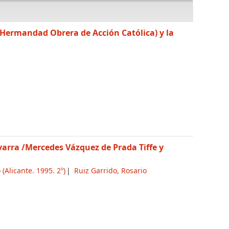
 (Hermandad Obrera de Acción Católica) y la
avarra
/Mercedes Vázquez de Prada Tiffe y
o
(Alicante. 1995. 2º)
Ruiz Garrido, Rosario