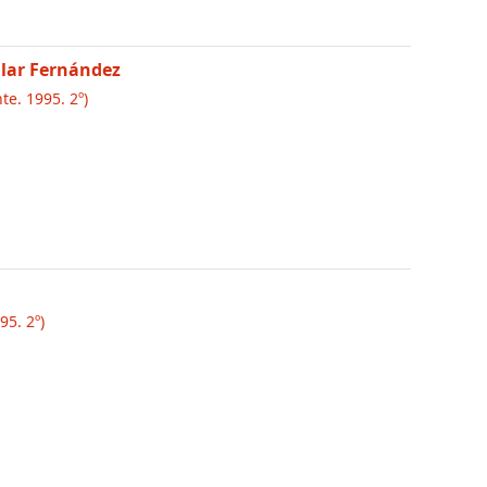
lar Fernández
te. 1995. 2º)
95. 2º)