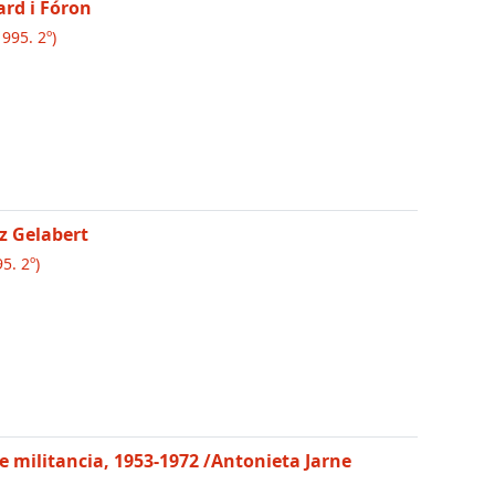
rd i Fóron
995. 2º)
rz Gelabert
5. 2º)
e militancia, 1953-1972
/Antonieta Jarne