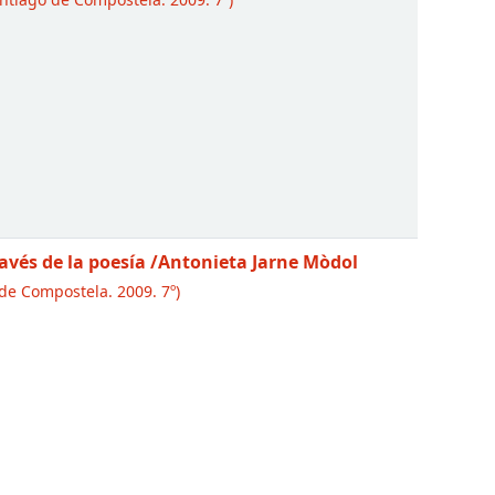
ntiago de Compostela. 2009. 7º)
ravés de la poesía
/Antonieta Jarne Mòdol
de Compostela. 2009. 7º)