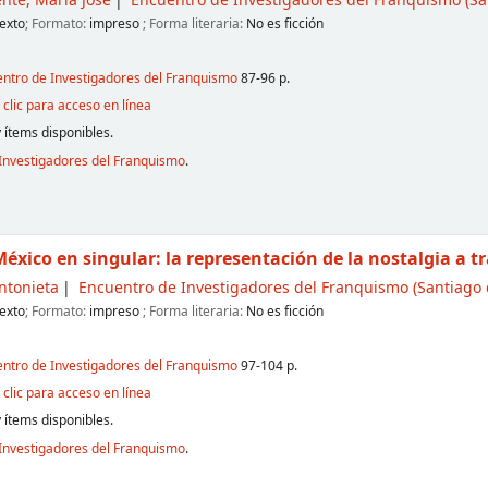
nte, María José
Encuentro de Investigadores del Franquismo
(Sa
exto
; Formato:
impreso
; Forma literaria:
No es ficción
entro de Investigadores del Franquismo
87-96 p.
clic para acceso en línea
 ítems disponibles.
Investigadores del Franquismo
.
 México en singular: la representación de la nostalgia a t
ntonieta
Encuentro de Investigadores del Franquismo
(Santiago 
exto
; Formato:
impreso
; Forma literaria:
No es ficción
entro de Investigadores del Franquismo
97-104 p.
clic para acceso en línea
 ítems disponibles.
Investigadores del Franquismo
.