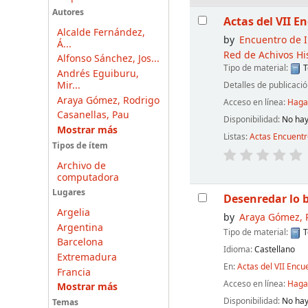
Resultados
Autores
Actas del VII E
Alcalde Fernández,
by
Encuentro de 
Á...
Red de Achivos Hi
Alfonso Sánchez, Jos...
Tipo de material:
T
Andrés Eguiburu,
Mir...
Detalles de publicaci
Araya Gómez, Rodrigo
Acceso en línea:
Haga 
Casanellas, Pau
Disponibilidad:
No hay
Mostrar más
Listas:
Actas Encuent
Tipos de ítem
Archivo de
computadora
Lugares
Desenredar lo b
Argelia
by
Araya Gómez, 
Argentina
Tipo de material:
T
Barcelona
Idioma:
Castellano
Extremadura
En:
Actas del VII Encu
Francia
Acceso en línea:
Haga 
Mostrar más
Disponibilidad:
No hay
Temas