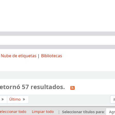
Nube de etiquetas
Bibliotecas
etornó 57 resultados.
Or
e
Último
eleccionar todo
Limpiar todo
Seleccionar títulos para: