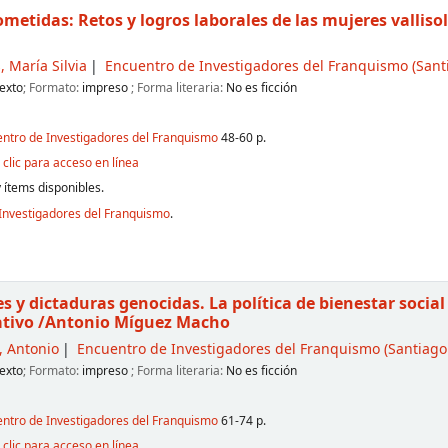
metidas: Retos y logros laborales de las mujeres vallis
, María Silvia
Encuentro de Investigadores del Franquismo
(Sant
exto
; Formato:
impreso
; Forma literaria:
No es ficción
entro de Investigadores del Franquismo
48-60 p.
clic para acceso en línea
 ítems disponibles.
Investigadores del Franquismo
.
les y dictaduras genocidas. La política de bienestar soci
tivo
/Antonio Míguez Macho
 Antonio
Encuentro de Investigadores del Franquismo
(Santiago
exto
; Formato:
impreso
; Forma literaria:
No es ficción
entro de Investigadores del Franquismo
61-74 p.
clic para acceso en línea