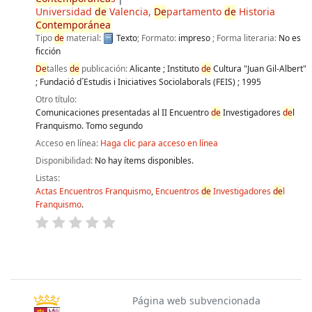
Universidad
de
Valencia,
De
partamento
de
Historia
Contemporánea
Tipo
de
material:
Texto
; Formato:
impreso
; Forma literaria:
No es
ficción
De
talles
de
publicación:
Alicante
;
Instituto
de
Cultura "Juan Gil-Albert"
;
Fundació d´Estudis i Iniciatives Sociolaborals (FEIS)
;
1995
Otro título:
Comunicaciones presentadas al II Encuentro
de
Investigadores
de
l
Franquismo. Tomo segundo
Acceso en línea:
Haga clic para acceso en línea
Disponibilidad:
No hay ítems disponibles.
Listas:
Actas Encuentros Franquismo
,
Encuentros
de
Investigadores
de
l
Franquismo
.
Páginas
Página web subvencionada