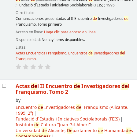
;
Fundació d´Estudis i Iniciatives Sociolaborals (FEIS)
;
1995
Otro título:
Comunicaciones presentadas al II Encuentro
de
Investigadores
de
l
Franquismo. Tomo primero
Acceso en línea:
Haga clic para acceso en línea
Disponibilidad:
No hay ítems disponibles.
Listas:
Actas Encuentros Franquismo
,
Encuentros
de
Investigadores
de
l
Franquismo
.
Actas
de
l II Encuentro
de
Investigadores
de
l
Franquismo. Tomo 2
by
Encuentro
de
Investigadores
de
l Franquismo
(Alicante.
1995. 2º)
Fundació d´Estudis i Iniciatives Sociolaborals (FEIS)
Instituto
de
Cultura "Juan Gil-Albert"
Universidad
de
Alicante,
De
partamento
de
Humanida
de
s
Contemporánea
s