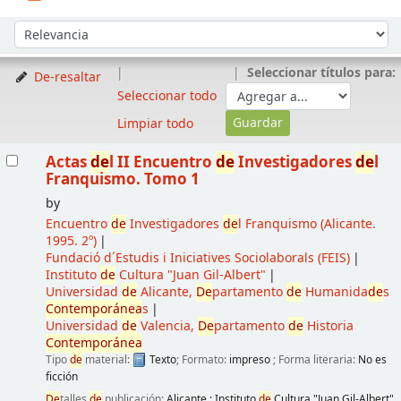
Ordenar
Ordenar por:
Seleccionar títulos para:
De-resaltar
Seleccionar todo
Limpiar todo
Resultados
Actas
de
l II Encuentro
de
Investigadores
de
l
Franquismo. Tomo 1
by
Encuentro
de
Investigadores
de
l Franquismo
(Alicante.
1995. 2º)
Fundació d´Estudis i Iniciatives Sociolaborals (FEIS)
Instituto
de
Cultura "Juan Gil-Albert"
Universidad
de
Alicante,
De
partamento
de
Humanida
de
s
Contemporánea
s
Universidad
de
Valencia,
De
partamento
de
Historia
Contemporánea
Tipo
de
material:
Texto
; Formato:
impreso
; Forma literaria:
No es
ficción
De
talles
de
publicación:
Alicante
;
Instituto
de
Cultura "Juan Gil-Albert"