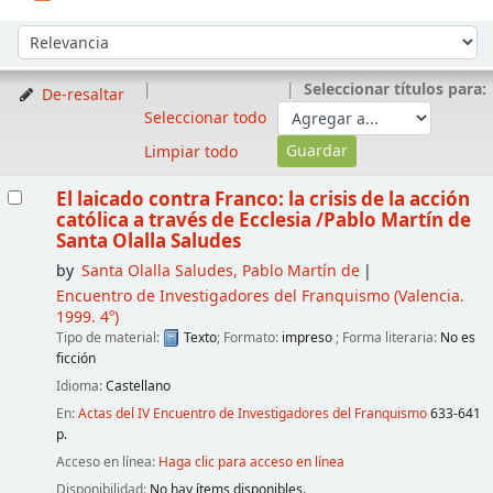
Ordenar
Ordenar por:
Seleccionar títulos para:
De-resaltar
Seleccionar todo
Limpiar todo
Resultados
El laicado contra Franco: la crisis de la acción
católica a través de Ecclesia
/Pablo Martín de
Santa Olalla Saludes
by
Santa Olalla Saludes, Pablo Martín de
Encuentro de Investigadores del Franquismo
(Valencia.
1999. 4º)
Tipo de material:
Texto
; Formato:
impreso
; Forma literaria:
No es
ficción
Idioma:
Castellano
En:
Actas del IV Encuentro de Investigadores del Franquismo
633-641
p.
Acceso en línea:
Haga clic para acceso en línea
Disponibilidad:
No hay ítems disponibles.