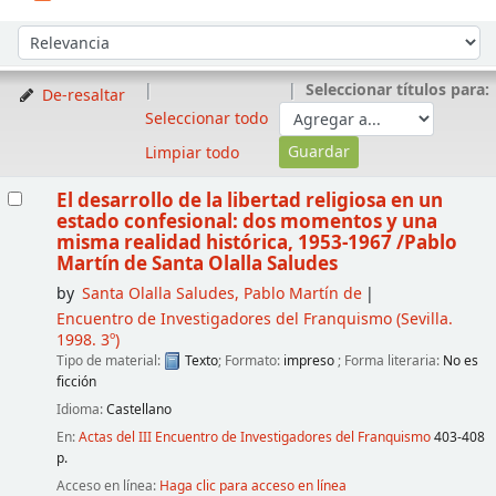
Ordenar
Ordenar por:
Seleccionar títulos para:
De-resaltar
Seleccionar todo
Limpiar todo
Resultados
El desarrollo de la libertad religiosa en un
estado confesional: dos momentos y una
misma realidad histórica, 1953-1967
/Pablo
Martín de Santa Olalla Saludes
by
Santa Olalla Saludes, Pablo Martín de
Encuentro de Investigadores del Franquismo
(Sevilla.
1998. 3º)
Tipo de material:
Texto
; Formato:
impreso
; Forma literaria:
No es
ficción
Idioma:
Castellano
En:
Actas del III Encuentro de Investigadores del Franquismo
403-408
p.
Acceso en línea:
Haga clic para acceso en línea