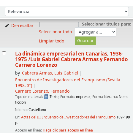
Ordenar
Ordenar por:
Seleccionar títulos para:
De-resaltar
Seleccionar todo
Limpiar todo
Resultados
La dinámica empresarial en Canarias, 1936-
1975
/Luis Gabriel Cabrera Armas y Fernando
Carnero Lorenzo
by
Cabrera Armas, Luis Gabriel
Encuentro de Investigadores del Franquismo
(Sevilla.
1998. 3º)
Carnero Lorenzo, Fernando
Tipo de material:
Texto
; Formato:
impreso
; Forma literaria:
No es
ficción
Idioma:
Castellano
En:
Actas del III Encuentro de Investigadores del Franquismo
189-199
p.
Acceso en línea:
Haga clic para acceso en línea