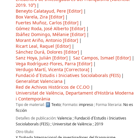
2019. 10º)
Beneyto Calatayud, Pere
[Editor]
Box Varela, Zira
[Editor]
Fuertes Muñoz, Carlos
[Editor]
Gómez Roda, José Alberto
[Editor]
Ibáñez Domingo, Mélanie
[Editor]
Morant Ariño, Antonio
[Editor]
Ricart Leal, Raquel
[Editor]
Sánchez Durá, Dolores
[Editor]
Sanz Hoya, Julián
[Editor]
Saz Campos, Ismael
[Editor]
Vega Rodríguez-Flores, Parra
[Editor]
Verdugo Martí, Vicenta
[Correctora]
Fundació d´Estudis i Iniciatives Sociolaborals (FEIS)
Generalitat Valenciana
Red de Achivos Históricos de CC.OO
Universitat de València, Departament d’Història Moderna
i Contemporània
Tipo de material:
Texto
; Formato:
impreso
; Forma literaria:
No es
ficción
Detalles de publicación:
Valencia
;
Fundació d´Estudis i Iniciatives
Sociolaborals (FEIS)
;
Universitat de València
;
2019
Otro título:
X Trobada Internacional de investigadores del Franquisme