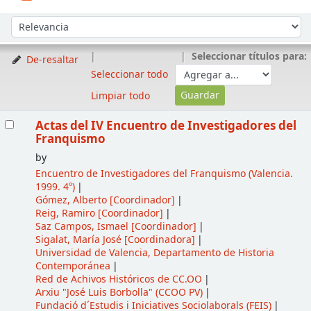
Ordenar
Ordenar por:
Seleccionar títulos para:
De-resaltar
Seleccionar todo
Limpiar todo
Resultados
Actas del IV Encuentro de Investigadores del
Franquismo
by
Encuentro de Investigadores del Franquismo
(Valencia.
1999. 4º)
Gómez, Alberto
[Coordinador]
Reig, Ramiro
[Coordinador]
Saz Campos, Ismael
[Coordinador]
Sigalat, María José
[Coordinadora]
Universidad de Valencia, Departamento de Historia
Contemporánea
Red de Achivos Históricos de CC.OO
Arxiu "José Luis Borbolla" (CCOO PV)
Fundació d´Estudis i Iniciatives Sociolaborals (FEIS)