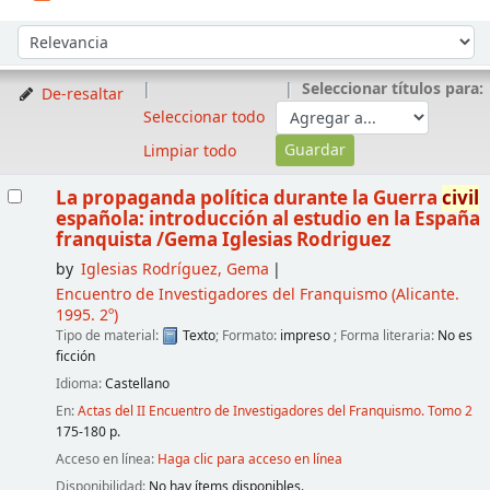
Ordenar
Ordenar por:
Seleccionar títulos para:
De-resaltar
Seleccionar todo
Limpiar todo
Resultados
La propaganda política durante la Guerra
civil
española: introducción al estudio en la España
franquista
/Gema Iglesias Rodriguez
by
Iglesias Rodríguez, Gema
Encuentro de Investigadores del Franquismo
(Alicante.
1995. 2º)
Tipo de material:
Texto
; Formato:
impreso
; Forma literaria:
No es
ficción
Idioma:
Castellano
En:
Actas del II Encuentro de Investigadores del Franquismo. Tomo 2
175-180 p.
Acceso en línea:
Haga clic para acceso en línea
Disponibilidad:
No hay ítems disponibles.