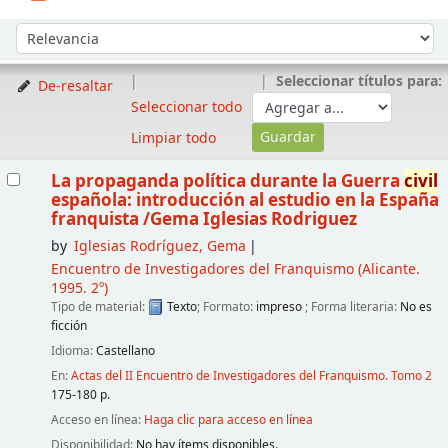
Ordenar
Ordenar por:
Seleccionar títulos para:
De-resaltar
Seleccionar todo
Limpiar todo
Resultados
La propaganda política durante la Guerra
civil
española: introducción al estudio en la España
franquista
/Gema Iglesias Rodriguez
by
Iglesias Rodríguez, Gema
Encuentro de Investigadores del Franquismo
(Alicante.
1995. 2º)
Tipo de material:
Texto
; Formato:
impreso
; Forma literaria:
No es
ficción
Idioma:
Castellano
En:
Actas del II Encuentro de Investigadores del Franquismo. Tomo 2
175-180 p.
Acceso en línea:
Haga clic para acceso en línea
Disponibilidad:
No hay ítems disponibles.