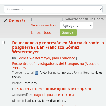
Ordenar
Ordenar por:
Seleccionar títulos para:
De-resaltar
Seleccionar todo
Limpiar todo
Resultados
Delincuencia y represión en Murcia durante la
posguerra
/Juan Francisco Gómez
Westermeyer
by
Gómez Westermeyer, Juan Francisco
Encuentro de Investigadores del Franquismo
(Albacete.
2003. 5º)
Tipo de material:
Texto
; Formato:
impreso
; Forma literaria:
No es
ficción
Idioma:
Castellano
En:
Actas del V Encuentro de Investigadores del Franquismo
Acceso en línea:
Haga clic para acceso en línea
Disponibilidad:
No hay ítems disponibles.