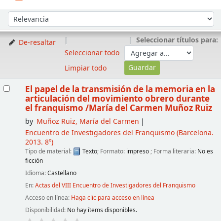
Ordenar
Ordenar por:
Seleccionar títulos para:
De-resaltar
Seleccionar todo
Limpiar todo
Resultados
El papel de la transmisión de la memoria en la
articulación del movimiento obrero durante
el franquismo
/María del Carmen Muñoz Ruiz
by
Muñoz Ruiz, María del Carmen
Encuentro de Investigadores del Franquismo
(Barcelona.
2013. 8º)
Tipo de material:
Texto
; Formato:
impreso
; Forma literaria:
No es
ficción
Idioma:
Castellano
En:
Actas del VIII Encuentro de Investigadores del Franquismo
Acceso en línea:
Haga clic para acceso en línea
Disponibilidad:
No hay ítems disponibles.