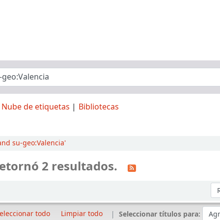
Nube de etiquetas
Bibliotecas
and su-geo:Valencia'
etornó 2 resultados.
Or
eleccionar todo
Limpiar todo
Seleccionar títulos para: