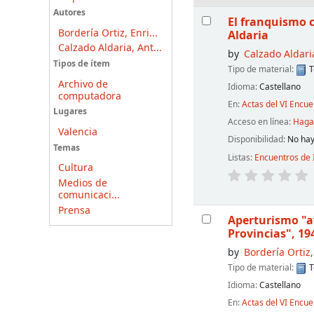
Resultados
Autores
El franquismo c
Bordería Ortiz, Enri...
Aldaria
Calzado Aldaria, Ant...
by
Calzado Aldari
Tipos de ítem
Tipo de material:
T
Archivo de
Idioma:
Castellano
computadora
En:
Actas del VI Encu
Lugares
Acceso en línea:
Haga 
Valencia
Disponibilidad:
No hay
Temas
Listas:
Encuentros de 
Cultura
Medios de
comunicaci...
Prensa
Aperturismo "av
Provincias", 1
by
Bordería Ortiz
Tipo de material:
T
Idioma:
Castellano
En:
Actas del VI Encu