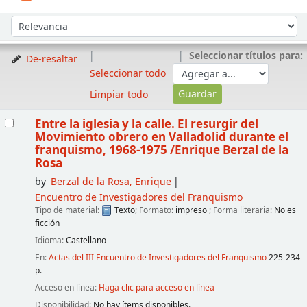
Ordenar
Ordenar por:
Seleccionar títulos para:
De-resaltar
Seleccionar todo
Limpiar todo
Resultados
Entre la iglesia y la calle. El resurgir del
Movimiento obrero en Valladolid durante el
franquismo, 1968-1975
/Enrique Berzal de la
Rosa
by
Berzal de la Rosa, Enrique
Encuentro de Investigadores del Franquismo
Tipo de material:
Texto
; Formato:
impreso
; Forma literaria:
No es
ficción
Idioma:
Castellano
En:
Actas del III Encuentro de Investigadores del Franquismo
225-234
p.
Acceso en línea:
Haga clic para acceso en línea
Disponibilidad:
No hay ítems disponibles.