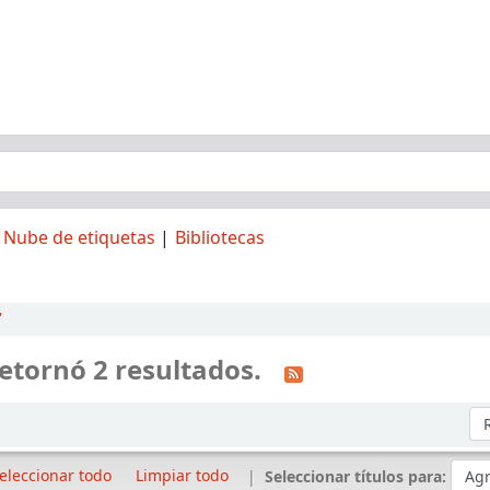
Nube de etiquetas
Bibliotecas
'
etornó 2 resultados.
Or
eleccionar todo
Limpiar todo
Seleccionar títulos para: