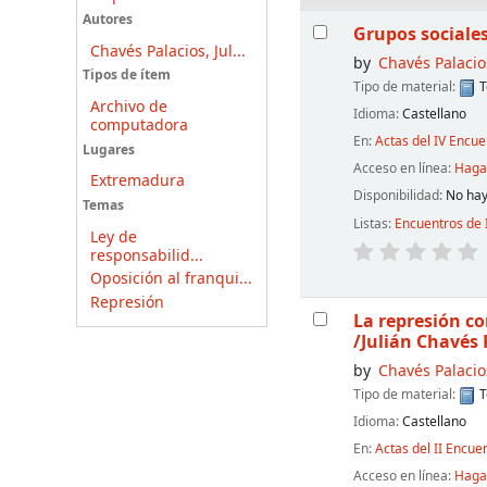
Resultados
Autores
Grupos sociale
Chavés Palacios, Jul...
by
Chavés Palacios
Tipos de ítem
Tipo de material:
T
Archivo de
Idioma:
Castellano
computadora
En:
Actas del IV Encu
Lugares
Acceso en línea:
Haga 
Extremadura
Disponibilidad:
No hay
Temas
Listas:
Encuentros de 
Ley de
responsabilid...
Oposición al franqui...
Represión
La represión co
/Julián Chavés 
by
Chavés Palacios
Tipo de material:
T
Idioma:
Castellano
En:
Actas del II Encue
Acceso en línea:
Haga 