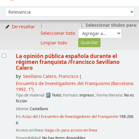
Ordenar
Ordenar por:
Seleccionar títulos para:
De-resaltar
Seleccionar todo
Limpiar todo
Resultados
La opinión pública española durante el
régimen franquista
/Francisco Sevillano
Calero
by
Sevillano Calero, Francisco
Encuentro de Investigadores del Franquismo
(Barcelona.
1992. 1º)
Tipo de material:
Texto
; Formato:
impreso
; Forma literaria:
No es
ficción
Idioma:
Castellano
En:
Actas del I Encuentro de Investigadores del Franquismo
198-206
p.
Acceso en línea:
Haga clic para acceso en línea
Disponibilidad:
No hay ítems disponibles.