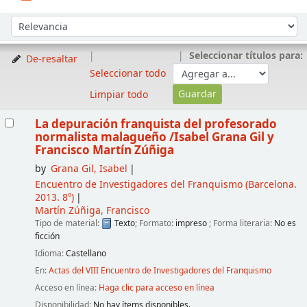
Ordenar
Ordenar por:
Seleccionar títulos para:
De-resaltar
Seleccionar todo
Limpiar todo
Resultados
La depuración franquista del profesorado
normalista malagueño
/Isabel Grana Gil y
Francisco Martín Zúñiga
by
Grana Gil, Isabel
Encuentro de Investigadores del Franquismo
(Barcelona.
2013. 8º)
Martín Zúñiga, Francisco
Tipo de material:
Texto
; Formato:
impreso
; Forma literaria:
No es
ficción
Idioma:
Castellano
En:
Actas del VIII Encuentro de Investigadores del Franquismo
Acceso en línea:
Haga clic para acceso en línea
Disponibilidad:
No hay ítems disponibles.