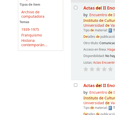
Resultados
Tipos de ítem
Actas
de
l II En
Archivo de
by
Encuentro
de
I
computadora
Instituto
de
Cultu
Temas
Universidad
de
Va
1939-1975
Tipo
de
material:
T
Franquismo
De
talles
de
publicació
Historia
Otro título:
Comunicaci
contemporán...
Acceso en línea:
Haga 
Disponibilidad:
No hay
Listas:
Actas Encuent
Actas
de
l II En
by
Encuentro
de
I
Instituto
de
Cultu
Universidad
de
Va
Tipo
de
material:
T
De
talles
de
publicació