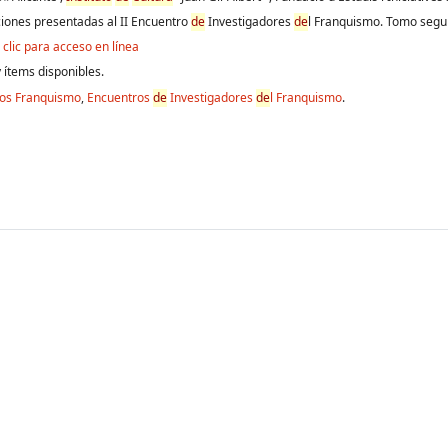
ones presentadas al II Encuentro
de
Investigadores
de
l Franquismo. Tomo seg
clic para acceso en línea
 ítems disponibles.
ros Franquismo
,
Encuentros
de
Investigadores
de
l Franquismo
.