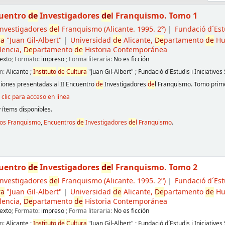
cuentro
de
Investigadores
de
l Franquismo. Tomo 1
nvestigadores
de
l Franquismo
(Alicante. 1995. 2º)
Fundació d´Estu
ra
"Juan Gil-Albert"
Universidad
de
Alicante,
De
partamento
de
Hu
lencia,
De
partamento
de
Historia Contemporánea
exto
; Formato:
impreso
; Forma literaria:
No es ficción
n:
Alicante
;
Instituto
de
Cultura
"Juan Gil-Albert"
;
Fundació d´Estudis i Iniciatives
ones presentadas al II Encuentro
de
Investigadores
de
l Franquismo. Tomo prim
clic para acceso en línea
 ítems disponibles.
ros Franquismo
,
Encuentros
de
Investigadores
de
l Franquismo
.
cuentro
de
Investigadores
de
l Franquismo. Tomo 2
nvestigadores
de
l Franquismo
(Alicante. 1995. 2º)
Fundació d´Estu
ra
"Juan Gil-Albert"
Universidad
de
Alicante,
De
partamento
de
Hu
lencia,
De
partamento
de
Historia Contemporánea
exto
; Formato:
impreso
; Forma literaria:
No es ficción
n:
Alicante
;
Instituto
de
Cultura
"Juan Gil-Albert"
;
Fundació d´Estudis i Iniciatives