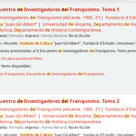
cuentro
de
Investigadores
de
l Franquismo. Tomo 1
nvestigadores
de
l Franquismo
(Alicante. 1995. 2º)
Fundació d´Estu
ra
"Juan Gil-Albert"
Universidad
de
Alicante,
De
partamento
de
Hu
lencia,
De
partamento
de
Historia Contemporánea
exto
; Formato:
impreso
; Forma literaria:
No es ficción
n:
Alicante
;
Instituto
de
Cultura
"Juan Gil-Albert"
;
Fundació d´Estudis i Iniciatives
ones presentadas al II Encuentro
de
Investigadores
de
l Franquismo. Tomo prim
clic para acceso en línea
 ítems disponibles.
ros Franquismo
,
Encuentros
de
Investigadores
de
l Franquismo
.
cuentro
de
Investigadores
de
l Franquismo. Tomo 2
nvestigadores
de
l Franquismo
(Alicante. 1995. 2º)
Fundació d´Estu
ra
"Juan Gil-Albert"
Universidad
de
Alicante,
De
partamento
de
Hu
lencia,
De
partamento
de
Historia Contemporánea
exto
; Formato:
impreso
; Forma literaria:
No es ficción
n:
Alicante
;
Instituto
de
Cultura
"Juan Gil-Albert"
;
Fundació d´Estudis i Iniciatives