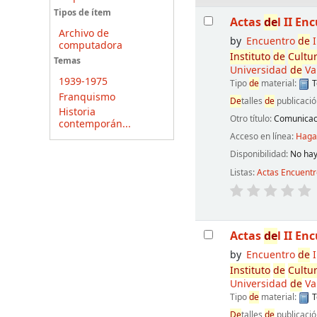
Resultados
Tipos de ítem
Actas
de
l II En
Archivo de
by
Encuentro
de
I
computadora
Instituto
de
Cultu
Temas
Universidad
de
Va
1939-1975
Tipo
de
material:
T
Franquismo
De
talles
de
publicació
Historia
Otro título:
Comunicaci
contemporán...
Acceso en línea:
Haga 
Disponibilidad:
No hay
Listas:
Actas Encuent
Actas
de
l II En
by
Encuentro
de
I
Instituto
de
Cultu
Universidad
de
Va
Tipo
de
material:
T
De
talles
de
publicació