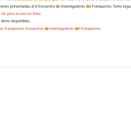
ones presentadas al II Encuentro
de
Investigadores
de
l Franquismo. Tomo seg
clic para acceso en línea
 ítems disponibles.
ros Franquismo
,
Encuentros
de
Investigadores
de
l Franquismo
.