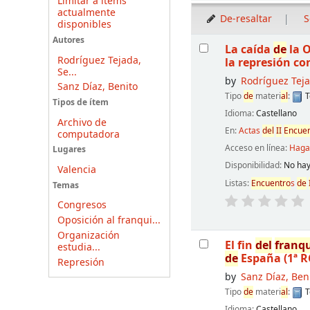
Limitar a ítems
actualmente
De-resaltar
S
disponibles
Resultados
Autores
La caída
de
la O
Rodríguez Tejada,
la represión c
Se...
by
Rodríguez Teja
Sanz Díaz, Benito
Tipo
de
materi
al
:
T
Tipos de ítem
Idioma:
Castellano
Archivo de
En:
Actas
de
l
II
Encuen
computadora
Acceso en línea:
Haga 
Lugares
Disponibilidad:
No hay
Valencia
Listas:
Encuentro
s
de
Temas
Congresos
Oposición al franqui...
Organización
El fin
de
l
franq
estudia...
de
España (1ª R
Represión
by
Sanz Díaz, Ben
Tipo
de
materi
al
:
T
Idioma:
Castellano