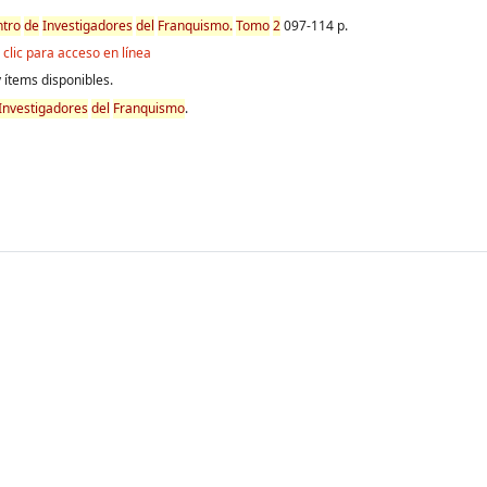
tro
de
Investigadores
de
l
Franquismo
.
Tomo
2
097-114 p.
clic para acceso en línea
 ítems disponibles.
Investigadores
de
l
Franquismo
.