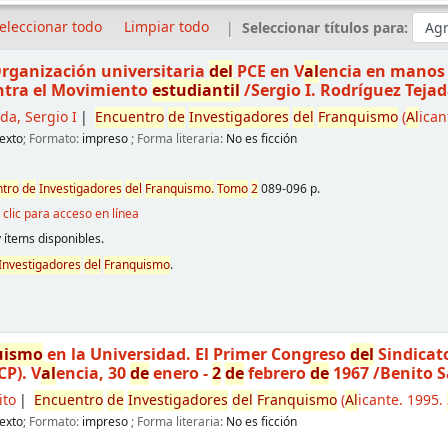
eleccionar todo
Limpiar todo
Seleccionar títulos para:
rganización universitaria
de
l
PCE en V
al
encia en mano
ontra el Movimiento
estudiantil
/Sergio I. Rodríguez Teja
da, Sergio I
Encuentro
de
Investigadores
de
l
Franquismo
(
Al
ican
exto
; Formato:
impreso
; Forma literaria:
No es ficción
tro
de
Investigadores
de
l
Franquismo
.
Tomo
2
089-096 p.
clic para acceso en línea
 ítems disponibles.
Investigadores
de
l
Franquismo
.
uismo
en la Universidad. El Primer Congreso
de
l
Sindicat
CP). V
al
encia, 30
de
enero -
2
de
febrero
de
1967
/Benito S
ito
Encuentro
de
Investigadores
de
l
Franquismo
(
Al
icante. 1995.
exto
; Formato:
impreso
; Forma literaria:
No es ficción