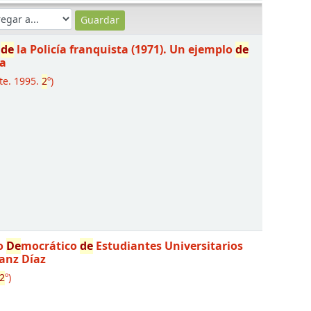
s
de
la Policía franquista (1971). Un ejemplo
de
da
te. 1995.
2
º)
o
De
mocrático
de
Estudiantes Universitarios
anz Díaz
2
º)