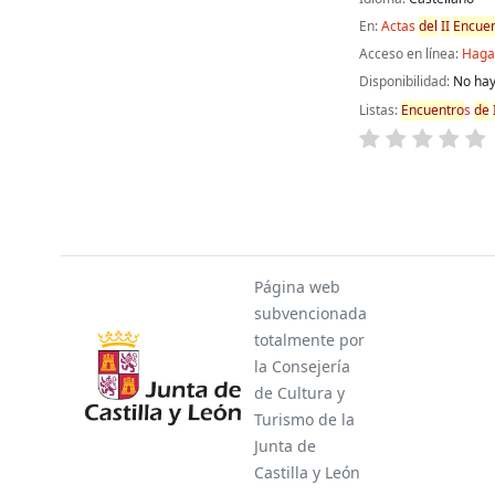
En:
Actas
de
l
II
Encuen
Acceso en línea:
Haga 
Disponibilidad:
No hay
Listas:
Encuentro
s
de
Páginas
Página web
subvencionada
totalmente por
la Consejería
de Cultura y
Turismo de la
Junta de
Castilla y León