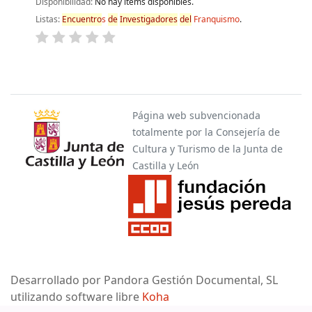
Disponibilidad:
No hay ítems disponibles.
Listas:
Encuentro
s
de
Investigadores
de
l
Franquismo
.
Páginas
Página web subvencionada
totalmente por la Consejería de
Cultura y Turismo de la Junta de
Castilla y León
Desarrollado por Pandora Gestión Documental, SL
utilizando software libre
Koha