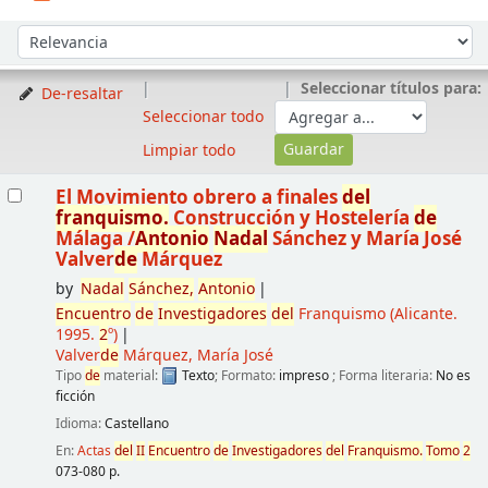
Ordenar
Ordenar por:
Seleccionar títulos para:
De-resaltar
Seleccionar todo
Limpiar todo
Resultados
El Movimiento obrero a finales
de
l
franquismo.
Construcción y Hostelería
de
Málaga
/
Antonio
Nadal
Sánchez y María José
Valver
de
Márquez
by
Nadal
Sánchez,
Antonio
Encuentro
de
Investigadores
de
l
Franquismo
(Alicante.
1995.
2
º)
Valver
de
Márquez, María José
Tipo
de
material:
Texto
; Formato:
impreso
; Forma literaria:
No es
ficción
Idioma:
Castellano
En:
Actas
de
l
II
Encuentro
de
Investigadores
de
l
Franquismo.
Tomo
2
073-080 p.