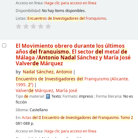
Acceso en línea:
Haga clic para acceso en línea
Disponibilidad:
No hay ítems disponibles.
Listas:
Encuentro
s
de
Investigadores
de
l
Franquismo
.
El Movimiento obrero durante los últimos
años
de
l
franquismo.
El sector
de
l
metal
de
Málaga
/
Antonio
Nadal
Sánchez y María José
Valver
de
Márquez
by
Nadal
Sánchez,
Antonio
Encuentro
de
Investigadores
de
l
Franquismo
(Alicante.
1995.
2
º)
Valver
de
Márquez, María José
Tipo
de
material:
Texto
; Formato:
impreso
; Forma literaria:
No es
ficción
Idioma:
Castellano
En:
Actas
de
l
II
Encuentro
de
Investigadores
de
l
Franquismo.
Tomo
2
081-088 p.
Acceso en línea:
Haga clic para acceso en línea