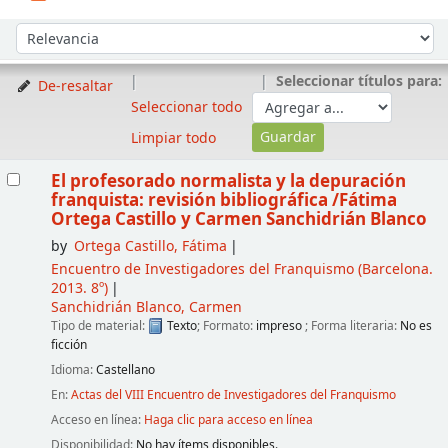
Ordenar
Ordenar por:
Seleccionar títulos para:
De-resaltar
Seleccionar todo
Limpiar todo
Resultados
El profesorado normalista y la depuración
franquista: revisión bibliográfica
/Fátima
Ortega Castillo y Carmen Sanchidrián Blanco
by
Ortega Castillo, Fátima
Encuentro de Investigadores del Franquismo
(Barcelona.
2013. 8º)
Sanchidrián Blanco, Carmen
Tipo de material:
Texto
; Formato:
impreso
; Forma literaria:
No es
ficción
Idioma:
Castellano
En:
Actas del VIII Encuentro de Investigadores del Franquismo
Acceso en línea:
Haga clic para acceso en línea
Disponibilidad:
No hay ítems disponibles.