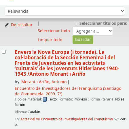
Ordenar
Ordenar por:
Seleccionar títulos para:
De-resaltar
Seleccionar todo
Limpiar todo
Resultados
Envers la Nova Europa (i tornada). La
col·laboració de la Sección Femenina i del
Frente de Juventudes en les activitats
‘culturals’ de les Joventuts Hitlerianes 1940-
1943
/Antonio Morant i Ariño
by
Morant i Ariño, Antonio
Encuentro de Investigadores del Franquismo
(Santiago
de Compostela. 2009. 7º)
Tipo de material:
Texto
; Formato:
impreso
; Forma literaria:
No es
ficción
Idioma:
Catalán
En:
Actas del VII Encuentro de Investigadores del Franquismo
571-581
p.