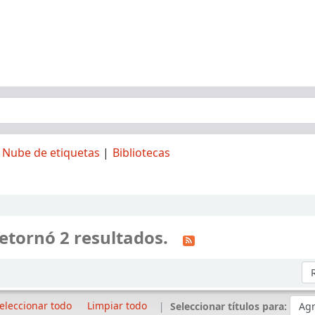
Nube de etiquetas
Bibliotecas
etornó 2 resultados.
Or
eleccionar todo
Limpiar todo
Seleccionar títulos para: