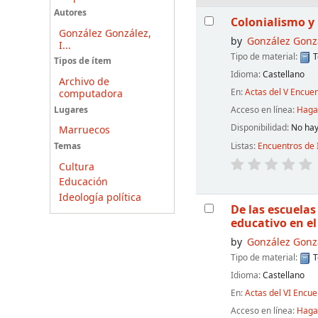
Resultados
Autores
Colonialismo y 
González González,
by
González Gonzá
I...
Tipo de material:
T
Tipos de ítem
Idioma:
Castellano
Archivo de
En:
Actas del V Encue
computadora
Acceso en línea:
Haga 
Lugares
Disponibilidad:
No hay
Marruecos
Listas:
Encuentros de 
Temas
Cultura
Educación
Ideología política
De las escuela
educativo en e
by
González Gonzá
Tipo de material:
T
Idioma:
Castellano
En:
Actas del VI Encu
Acceso en línea:
Haga 