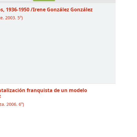
os, 1936-1950
/Irene González González
e. 2003. 5º)
ntalización franquista de un modelo
z
a. 2006. 6º)