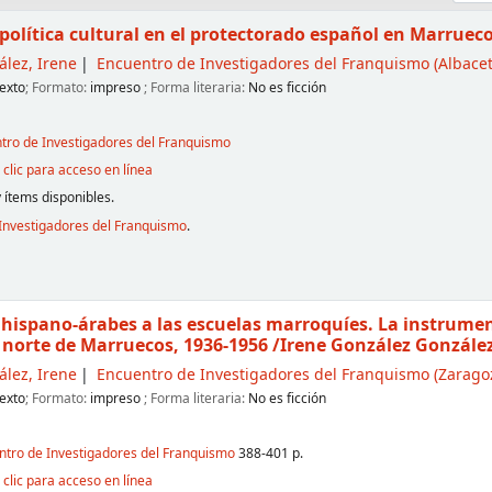
política cultural en el protectorado español en Marruec
lez, Irene
Encuentro de Investigadores del Franquismo
(Albacet
exto
; Formato:
impreso
; Forma literaria:
No es ficción
ntro de Investigadores del Franquismo
clic para acceso en línea
 ítems disponibles.
Investigadores del Franquismo
.
s hispano-árabes a las escuelas marroquíes. La instrume
l norte de Marruecos, 1936-1956
/Irene González Gonzále
lez, Irene
Encuentro de Investigadores del Franquismo
(Zaragoz
exto
; Formato:
impreso
; Forma literaria:
No es ficción
entro de Investigadores del Franquismo
388-401 p.
clic para acceso en línea