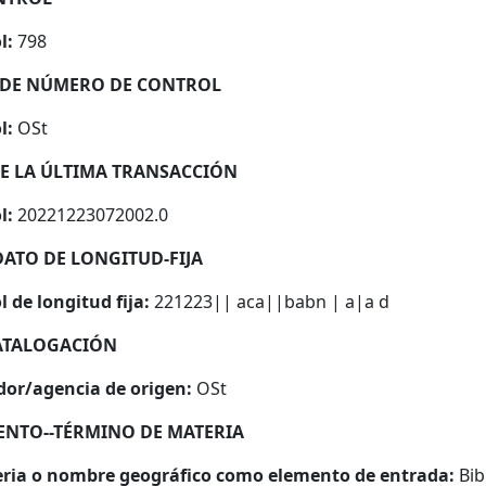
l:
798
R DE NÚMERO DE CONTROL
l:
OSt
 DE LA ÚLTIMA TRANSACCIÓN
l:
20221223072002.0
DATO DE LONGITUD-FIJA
 de longitud fija:
221223|| aca||babn | a|a d
CATALOGACIÓN
dor/agencia de origen:
OSt
IENTO--TÉRMINO DE MATERIA
ria o nombre geográfico como elemento de entrada:
Bib