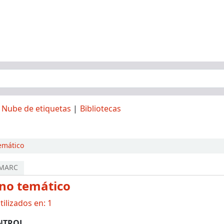
Nube de etiquetas
Bibliotecas
emático
 MARC
no temático
ilizados en: 1
NTROL