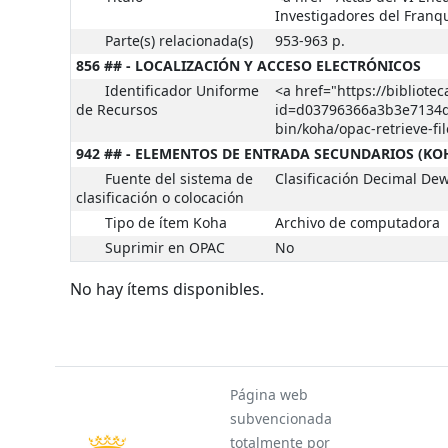
Investigadores del Fran
Parte(s) relacionada(s)
953-963 p.
856 ## - LOCALIZACIÓN Y ACCESO ELECTRÓNICOS
Identificador Uniforme
<a href="https://bibliote
de Recursos
id=d03796366a3b3e7134d5e
bin/koha/opac-retrieve-f
942 ## - ELEMENTOS DE ENTRADA SECUNDARIOS (KO
Fuente del sistema de
Clasificación Decimal De
clasificación o colocación
Tipo de ítem Koha
Archivo de computadora
Suprimir en OPAC
No
No hay ítems disponibles.
Página web
subvencionada
totalmente por