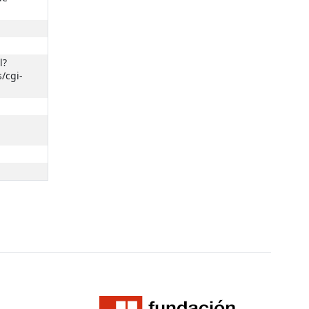
l?
/cgi-