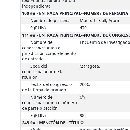
texto/banda sonora o título
independiente
100 ## - ENTRADA PRINCIPAL--NOMBRE DE PERSONA
Nombre de persona
Monfort i Coll, Aram
9 (RLIN)
470
111 ## - ENTRADA PRINCIPAL--NOMBRE DE CONGRE
Nombre de
Encuentro de Investigad
congreso/reunión o
jurisdicción como elemento
de entrada
Sede del
(Zaragoza.
congreso/Lugar de la
reunión
Fecha del congreso o
2006.
de la firma del tratado
Número del
6º)
congreso/reunión o número
de parte o sección
9 (RLIN)
98
245 ## - MENCIÓN DEL TÍTULO