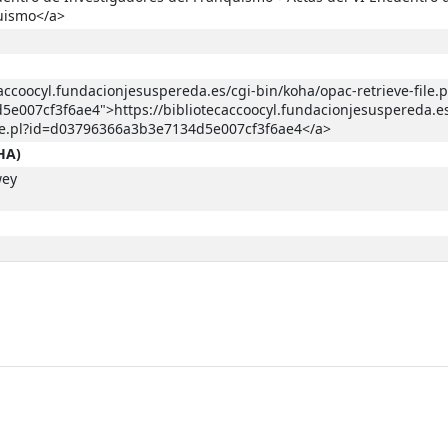
quismo</a>
caccoocyl.fundacionjesuspereda.es/cgi-bin/koha/opac-retrieve-file.p
007cf3f6ae4">https://bibliotecaccoocyl.fundacionjesuspereda.es
ile.pl?id=d03796366a3b3e7134d5e007cf3f6ae4</a>
HA)
wey