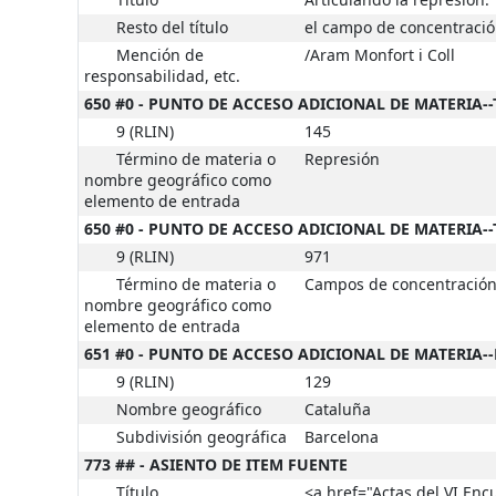
Título
Articulando la represión:
Resto del título
el campo de concentración
Mención de
/Aram Monfort i Coll
responsabilidad, etc.
650 #0 - PUNTO DE ACCESO ADICIONAL DE MATERIA-
9 (RLIN)
145
Término de materia o
Represión
nombre geográfico como
elemento de entrada
650 #0 - PUNTO DE ACCESO ADICIONAL DE MATERIA-
9 (RLIN)
971
Término de materia o
Campos de concentració
nombre geográfico como
elemento de entrada
651 #0 - PUNTO DE ACCESO ADICIONAL DE MATERIA
9 (RLIN)
129
Nombre geográfico
Cataluña
Subdivisión geográfica
Barcelona
773 ## - ASIENTO DE ITEM FUENTE
Título
<a href="Actas del VI En