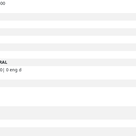
500
RAL
0| 0 eng d