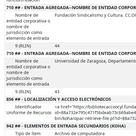
función/relación
710 ## - ENTRADA AGREGADA--NOMBRE DE ENTIDAD CORPOR
Nombre de
Fundación Sindicalismo y Cultura. CC.O
entidad corporativa o
nombre de
jurisdicción como
elemento de entrada
9 (RLIN)
44
710 ## - ENTRADA AGREGADA--NOMBRE DE ENTIDAD CORPOR
Nombre de
Universidad de Zaragoza, Departament
entidad corporativa o
nombre de
jurisdicción como
elemento de entrada
9 (RLIN)
43
856 ## - LOCALIZACIÓN Y ACCESO ELECTRÓNICOS
Identificador
<a href="https://bibliotecaccoocyl.fund
Uniforme de Recursos
id=88a732e795c471f5bdeab73c669abe4c">
bin/koha/opac-retrieve-file.pl?id=88a
942 ## - ELEMENTOS DE ENTRADA SECUNDARIOS (KOHA)
Tipo de ítem
Archivo de computadora