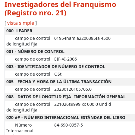
Investigadores del Franquismo
(Registro nro. 21)
[
vista simple
]
Detalles MARC
000 -LEADER
campo de control
01954nam a2200385Ia 4500
de longitud fija
001 - NÚMERO DE CONTROL
campo de control
EIF-VI-2006
003 - IDENTIFICADOR DE NÚMERO DE CONTROL
campo de control
OSt
005 - FECHA Y HORA DE LA ÚLTIMA TRANSACCIÓN
campo de control
20230120105705.0
008 - DATOS DE LONGITUD FIJA--INFORMACIÓN GENERAL
campo de control
221026s9999 xx 000 0 und d
de longitud fija
020 ## - NÚMERO INTERNACIONAL ESTÁNDAR DEL LIBRO
Número
84-690-0957-5
Internacional